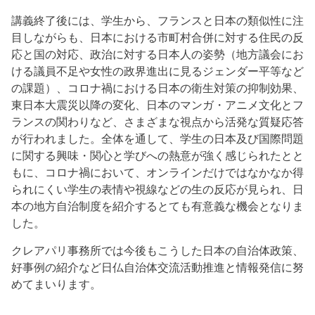
講義終了後には、学生から、フランスと日本の類似性に注
目しながらも、日本における市町村合併に対する住民の反
応と国の対応、政治に対する日本人の姿勢（地方議会にお
ける議員不足や女性の政界進出に見るジェンダー平等など
の課題）、コロナ禍における日本の衛生対策の抑制効果、
東日本大震災以降の変化、日本のマンガ・アニメ文化とフ
ランスの関わりなど、さまざまな視点から活発な質疑応答
が行われました。全体を通して、学生の日本及び国際問題
に関する興味・関心と学びへの熱意が強く感じられたとと
もに、コロナ禍において、オンラインだけではなかなか得
られにくい学生の表情や視線などの生の反応が見られ、日
本の地方自治制度を紹介するとても有意義な機会となりま
した。
クレアパリ事務所では今後もこうした日本の自治体政策、
好事例の紹介など日仏自治体交流活動推進と情報発信に努
めてまいります。