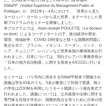
ISMaPP（Institut Supérieur du Management Public et
Politique）が、2021年1～4月にかけて、「世界から見た
ヨーロッパ・ヨーロッパから見た世界」をテーマとした長
期プログラムのセミナーを開催しました。
本プログラムでは、Alain-Joseph POULET氏（Le docteur
en droit）によるコーディネートの下、政治経済や歴史、
環境、地域紛争、COVID-19対策など様々な国際的問題に
焦点を当て、ブラジル、メキシコ、スーダン、インド、ロ
シア、チュニジア、レバノンなど世界各国の事例発表が行
われました。日本については、羽白クレアパリ事務所長が
「日本の地方自治制度」に関する発表を4月22日に行いま
した。
セミナーは、パリ市内に所在するISMaPP校舎で開催され
講義は学生43名のうち、5名が教室にて対面で受講、残り
の学生はZOOMを利用したリモート聴講という複合形式で
行われました。講義については、公共政策や法律に関する
専門家を目指す学生が、国際的視点を培うために日本の現
状や基本的な行政構造などについて考えることを目的と