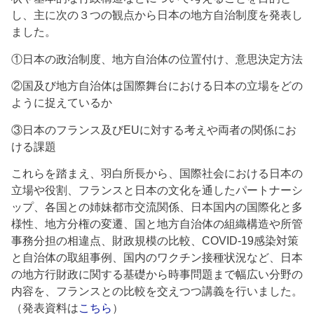
し、主に次の３つの観点から日本の地方自治制度を発表し
ました。
①日本の政治制度、地方自治体の位置付け、意思決定方法
②国及び地方自治体は国際舞台における日本の立場をどの
ように捉えているか
③日本のフランス及びEUに対する考えや両者の関係にお
ける課題
これらを踏まえ、羽白所長から、国際社会における日本の
立場や役割、フランスと日本の文化を通したパートナーシ
ップ、各国との姉妹都市交流関係、日本国内の国際化と多
様性、地方分権の変遷、国と地方自治体の組織構造や所管
事務分担の相違点、財政規模の比較、COVID-19感染対策
と自治体の取組事例、国内のワクチン接種状況など、日本
の地方行財政に関する基礎から時事問題まで幅広い分野の
内容を、フランスとの比較を交えつつ講義を行いました。
（発表資料は
こちら
）