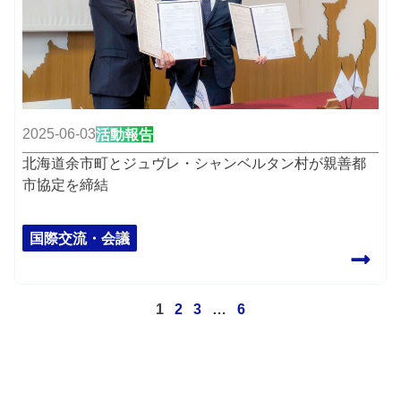
2025-06-03
活動報告
北海道余市町とジュヴレ・シャンベルタン村が親善都
市協定を締結
国際交流・会議
1
2
3
…
6