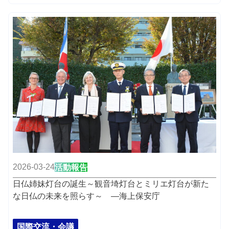
2026-03-24
活動報告
日仏姉妹灯台の誕生～観音埼灯台とミリエ灯台が新た
な日仏の未来を照らす～ ―海上保安庁
国際交流・会議