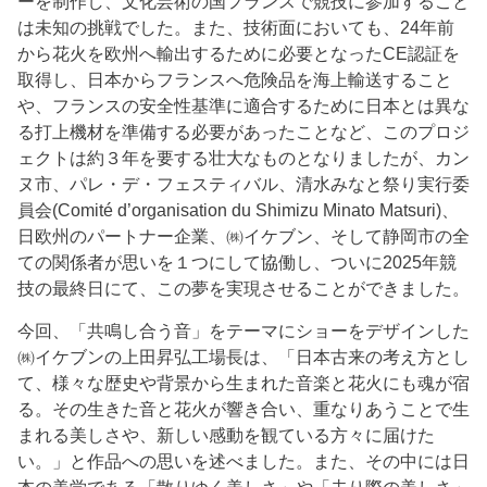
ーを制作し、文化芸術の国フランスで競技に参加すること
は未知の挑戦でした。また、技術面においても、24年前
から花火を欧州へ輸出するために必要となったCE認証を
取得し、日本からフランスへ危険品を海上輸送すること
や、フランスの安全性基準に適合するために日本とは異な
る打上機材を準備する必要があったことなど、このプロジ
ェクトは約３年を要する壮大なものとなりましたが、カン
ヌ市、パレ・デ・フェスティバル、清水みなと祭り実行委
員会(Comité d’organisation du Shimizu Minato Matsuri)、
日欧州のパートナー企業、㈱イケブン、そして静岡市の全
ての関係者が思いを１つにして協働し、ついに2025年競
技の最終日にて、この夢を実現させることができました。
今回、「共鳴し合う音」をテーマにショーをデザインした
㈱イケブンの上田昇弘工場長は、「日本古来の考え方とし
て、様々な歴史や背景から生まれた音楽と花火にも魂が宿
る。その生きた音と花火が響き合い、重なりあうことで生
まれる美しさや、新しい感動を観ている方々に届けた
い。」と作品への思いを述べました。また、その中には日