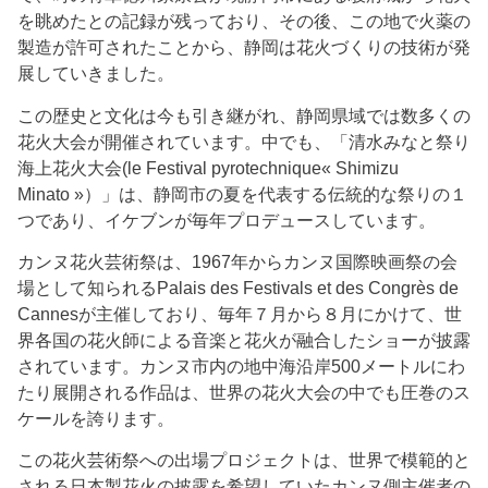
を眺めたとの記録が残っており、その後、この地で火薬の
製造が許可されたことから、静岡は花火づくりの技術が発
展していきました。
この歴史と文化は今も引き継がれ、静岡県域では数多くの
花火大会が開催されています。中でも、「清水みなと祭り
海上花火大会(le Festival pyrotechnique« Shimizu
Minato »）」は、静岡市の夏を代表する伝統的な祭りの１
つであり、イケブンが毎年プロデュースしています。
カンヌ花火芸術祭は、1967年からカンヌ国際映画祭の会
場として知られるPalais des Festivals et des Congrès de
Cannesが主催しており、毎年７月から８月にかけて、世
界各国の花火師による音楽と花火が融合したショーが披露
されています。カンヌ市内の地中海沿岸500メートルにわ
たり展開される作品は、世界の花火大会の中でも圧巻のス
ケールを誇ります。
この花火芸術祭への出場プロジェクトは、世界で模範的と
される日本製花火の披露を希望していたカンヌ側主催者の