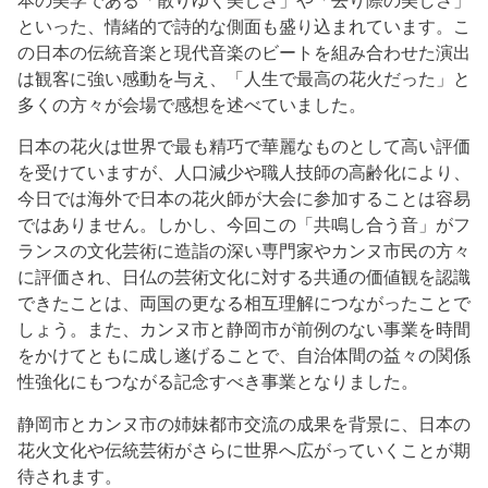
本の美学である「散りゆく美しさ」や「去り際の美しさ」
といった、情緒的で詩的な側面も盛り込まれています。こ
の日本の伝統音楽と現代音楽のビートを組み合わせた演出
は観客に強い感動を与え、「人生で最高の花火だった」と
多くの方々が会場で感想を述べていました。
日本の花火は世界で最も精巧で華麗なものとして高い評価
を受けていますが、人口減少や職人技師の高齢化により、
今日では海外で日本の花火師が大会に参加することは容易
ではありません。しかし、今回この「共鳴し合う音」がフ
ランスの文化芸術に造詣の深い専門家やカンヌ市民の方々
に評価され、日仏の芸術文化に対する共通の価値観を認識
できたことは、両国の更なる相互理解につながったことで
しょう。また、カンヌ市と静岡市が前例のない事業を時間
をかけてともに成し遂げることで、自治体間の益々の関係
性強化にもつながる記念すべき事業となりました。
静岡市とカンヌ市の姉妹都市交流の成果を背景に、日本の
花火文化や伝統芸術がさらに世界へ広がっていくことが期
待されます。