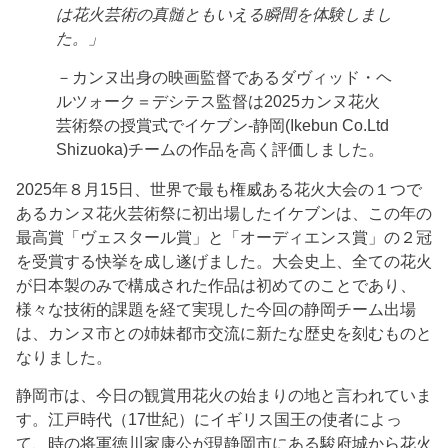
は花火芸術の真髄ともいえる瞬間を体験しまし
た。」
－カンヌ出身の映画監督であるダヴィッド・ヘ
ルツォーク＝デシテス監督は2025カンヌ花火
芸術祭の授賞式でイケブン-静岡(Ikebun Co.Ltd
Shizuoka)チームの作品を高く評価しました。
2025年８月15日、世界で最も権威ある花火大会の１つで
あるカンヌ花火芸術祭に初出場したイケブンは、この年の
最高賞「ヴェスタール賞」と「オーディエンス賞」の２冠
を受賞する快挙を成し遂げました。大会史上、全ての花火
が日本製のみで構成された作品は初めてのことであり、
様々な技術的課題を経て実現した今回の静岡チーム出場
は、カンヌ市との姉妹都市交流に新たな歴史を刻むものと
なりました。
静岡市は、今日の観賞用花火の始まりの地と言われていま
す。江戸時代（17世紀）にイギリス国王の使者によっ
て、時の将軍徳川家康公が現静岡市にある駿府城から花火