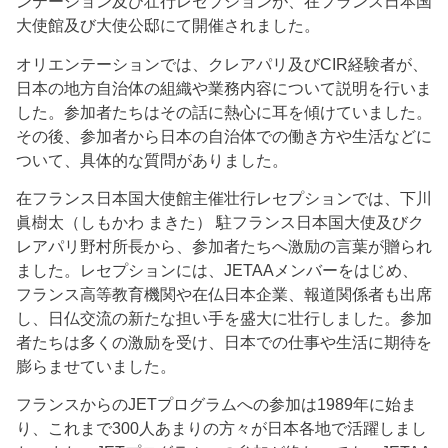
ンテーション及び壮行レセプションが、在フランス日本国
大使館及び大使公邸にて開催されました。
オリエンテーションでは、クレアパリ及びCIR経験者が、
日本の地方自治体の組織や業務内容について説明を行いま
した。参加者たちはその話に熱心に耳を傾けていました。
その後、参加者から日本の自治体での働き方や生活などに
ついて、具体的な質問がありました。
在フランス日本国大使館主催壮行レセプションでは、下川
眞樹太（しもかわ まきた） 駐フランス日本国大使及びク
レアパリ野村所長から、参加者たちへ激励の言葉が贈られ
ました。レセプションには、JETAAメンバーをはじめ、
フランス高等教育機関や在仏日本企業、報道関係者も出席
し、日仏交流の新たな担い手を盛大に壮行しました。参加
者たちは多くの激励を受け、日本での仕事や生活に期待を
膨らませていました。
フランスからのJETプログラムへの参加は1989年に始ま
り、これまで300人あまりの方々が日本各地で活躍しまし