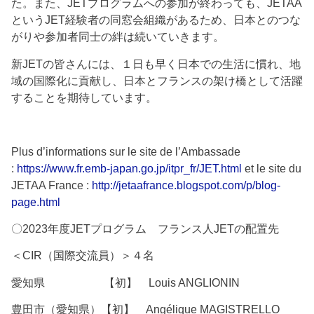
た。また、JETプログラムへの参加が終わっても、JETAA
というJET経験者の同窓会組織があるため、日本とのつな
がりや参加者同士の絆は続いていきます。
新JETの皆さんには、１日も早く日本での生活に慣れ、地
域の国際化に貢献し、日本とフランスの架け橋として活躍
することを期待しています。
Plus d’informations sur le site de l’Ambassade
:
https://www.fr.emb-japan.go.jp/itpr_fr/JET.html
et le site du
JETAA France :
http://jetaafrance.blogspot.com/p/blog-
page.html
〇2023年度JETプログラム フランス人JETの配置先
＜CIR（国際交流員）＞４名
愛知県 【初】 Louis ANGLIONIN
豊田市（愛知県）【初】 Angélique MAGISTRELLO