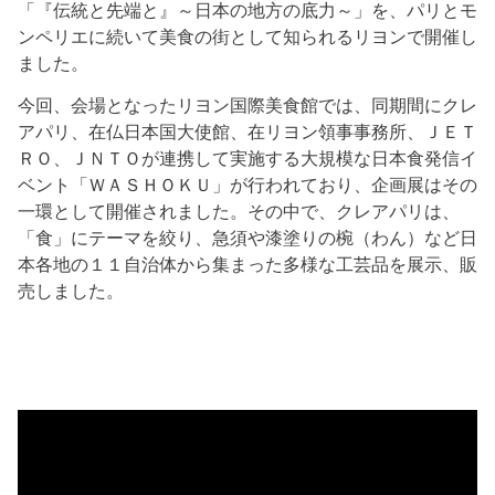
「『伝統と先端と』～日本の地方の底力～」を、パリとモ
ンペリエに続いて美食の街として知られるリヨンで開催し
ました。
今回、会場となったリヨン国際美食館では、同期間にクレ
アパリ、在仏日本国大使館、在リヨン領事事務所、ＪＥＴ
ＲＯ、ＪＮＴＯが連携して実施する大規模な日本食発信イ
ベント「ＷＡＳＨＯＫＵ」が行われており、企画展はその
一環として開催されました。その中で、クレアパリは、
「食」にテーマを絞り、急須や漆塗りの椀（わん）など日
本各地の１１自治体から集まった多様な工芸品を展示、販
売しました。