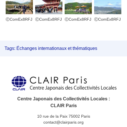
ⒸComEx8RFJ
ⒸComEx8RFJ
ⒸComEx8RFJ
ⒸComEx8RFJ
Tags:
Échanges internationaux et thématiques
Centre Japonais des Collectivités Locales :
CLAIR Paris
10 rue de la Paix 75002 Paris
contact@clairparis.org