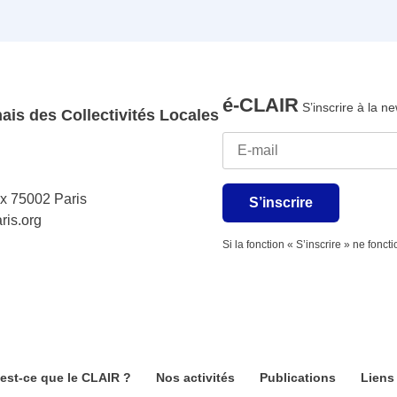
é-CLAIR
S’inscrire à la ne
ais des Collectivités Locales
ix 75002 Paris
S’inscrire
ris.org
Si la fonction « S’inscrire » ne fonc
est-ce que le CLAIR ?
Nos activités
Publications
Liens