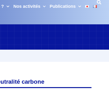
 ?
Nos activités
Publications
utralité carbone