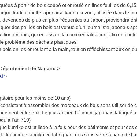
iquées à partir de bois coupé et enroulé en fines feuilles de 0
chnique traditionnelle japonaise kanna kezuri , utilisée dans le 
s, devenues de plus en plus fréquentes au Japon, proviendraient
iquer des pailles en bois est venue d’un journaliste japonais s
on en bois, qui en assure la commercialisation, afin de contrib
 le problème des déchets plastiques.
en bois en les enroulant à la main, tout en réfléchissant aux e
 / Département de Nagano >
.fr
）
atoire pour les moins de 10 ans)
 consistant à assembler des morceaux de bois sans utiliser de c
rfaitement entre eux. Le plus ancien bâtiment japonais fabriqué 
qu’à l’an 710).
ue kumiko est utilisée à la fois pour des bâtiments et pour des 
e la technique kumiko en fabriquant des sous-verre à partir de 