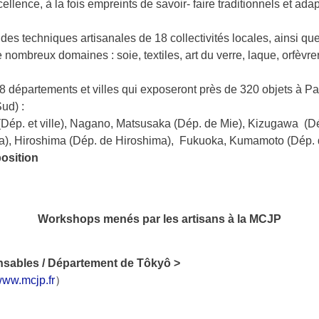
ence, à la fois empreints de savoir- faire traditionnels et adapt
 des techniques artisanales de 18 collectivités locales, ainsi q
nombreux domaines : soie, textiles, art du verre, laque, orfèvreri
départements et villes qui exposeront près de 320 objets à Pari
ud) :
Dép. et ville), Nagano, Matsusaka (Dép. de Mie), Kizugawa (Dé
a), Hiroshima (Dép. de Hiroshima), Fukuoka, Kumamoto (Dép
position
Workshops menés par les artisans à la MCJP
onsables / Département de Tôkyô >
ww.mcjp.fr
）