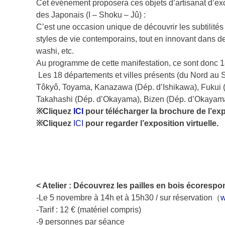
Cet événement proposera ces objets d’artisanat d’excell
des Japonais (I – Shoku – Jû) :
C’est une occasion unique de découvrir les subtilités
styles de vie contemporains, tout en innovant dans de 
washi, etc.
Au programme de cette manifestation, ce sont donc 18 
Les 18 départements et villes présents (du Nord au S
Tôkyô, Toyama, Kanazawa (Dép. d’Ishikawa), Fukui (
Takahashi (Dép. d’Okayama), Bizen (Dép. d’Okayam
※Cliquez
ICI
pour télécharger la brochure de l’ex
※
Cliquez
ICI
pour regarder l’exposition virtuelle.
< Atelier : Découvrez les pailles en bois écoresp
-Le 5 novembre à 14h et à 15h30 / sur réservation（
w
-Tarif : 12 € (matériel compris)
-9 personnes par séance