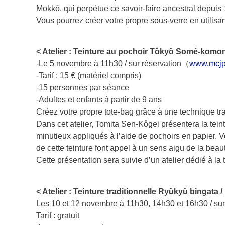
Mokkô, qui perpétue ce savoir-faire ancestral depuis
Vous pourrez créer votre propre sous-verre en utilisa
< Atelier : Teinture au pochoir Tôkyô Somé-komo
-Le 5 novembre à 11h30 / sur réservation（
www.mcjp.
-Tarif : 15 € (matériel compris)
-15 personnes par séance
-Adultes et enfants à partir de 9 ans
Créez votre propre tote-bag grâce à une technique tr
Dans cet atelier, Tomita Sen-Kôgei présentera la te
minutieux appliqués à l’aide de pochoirs en papier. Vo
de cette teinture font appel à un sens aigu de la bea
Cette présentation sera suivie d’un atelier dédié à la 
< Atelier : Teinture traditionnelle Ryûkyû bingata
Les 10 et 12 novembre à 11h30, 14h30 et 16h30 / su
Tarif : gratuit