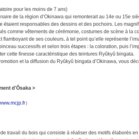
toire pour les moins de 7 ans)
inaire de la région d’Okinawa qui remonterait au 14e ou 15e si
que étaient responsables des dessins et des pochoirs. Les magn
ilisés comme vêtements de cérémonie, costumes de scène à la cou
ct flamboyant de ses couleurs, à tel point qu’elle représente l’
inceau successifs et selon trois étapes : la coloration, puis l’
ter cette finesse caractéristique des teintures Ryûkyû bingata.
promotion et la diffusion du Ryûkyû bingata d’Okinawa, vous déc
tement d’Ôsaka >
www.mcjp.fr
）
de travail du bois qui consiste à réaliser des motifs élaborés 