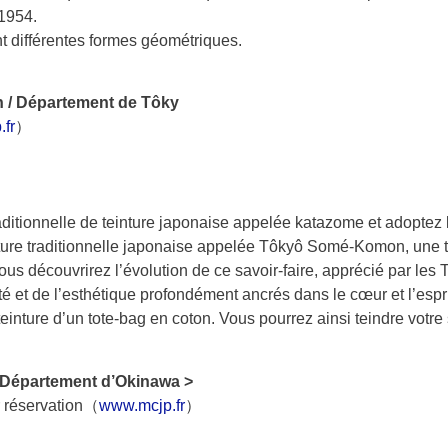
 1954.
nt différentes formes géométriques.
n / Département de Tôky
fr
）
aditionnelle de teinture japonaise appelée katazome et adoptez 
inture traditionnelle japonaise appelée Tôkyô Somé-Komon, une 
us découvrirez l’évolution de ce savoir-faire, apprécié par les 
uté et de l’esthétique profondément ancrés dans le cœur et l’espr
teinture d’un tote-bag en coton. Vous pourrez ainsi teindre votre 
 / Département d’Okinawa >
r réservation（
www.mcjp.fr
）