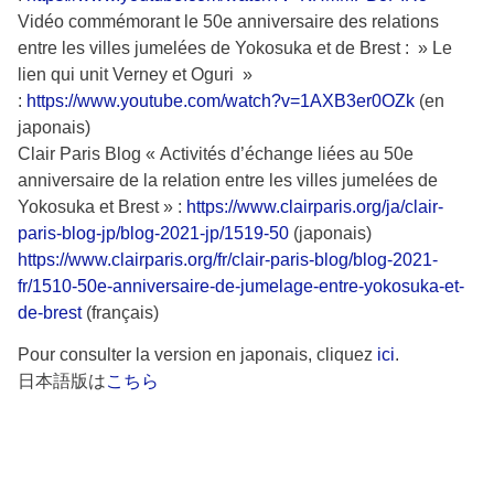
Vidéo commémorant le 50e anniversaire des relations
entre les villes jumelées de Yokosuka et de Brest : » Le
lien qui unit Verney et Oguri »
:
https://www.youtube.com/watch?v=1AXB3er0OZk
(en
japonais)
Clair Paris Blog « Activités d’échange liées au 50e
anniversaire de la relation entre les villes jumelées de
Yokosuka et Brest » :
https://www.clairparis.org/ja/clair-
paris-blog-jp/blog-2021-jp/1519-50
(japonais)
https://www.clairparis.org/fr/clair-paris-blog/blog-2021-
fr/1510-50e-anniversaire-de-jumelage-entre-yokosuka-et-
de-brest
(français)
Pour consulter la version en japonais, cliquez
ici
.
日本語版は
こちら