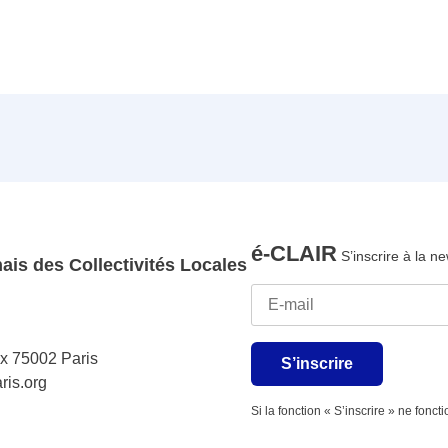
é-CLAIR
S’inscrire à la ne
ais des Collectivités Locales
ix 75002 Paris
S’inscrire
ris.org
Si la fonction « S’inscrire » ne fonc