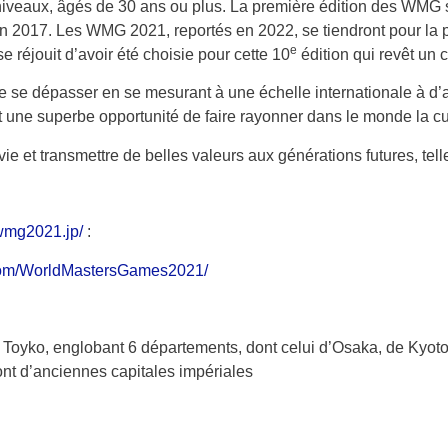
 niveaux, âgés de 30 ans ou plus. La première édition des WMG 
 2017. Les WMG 2021, reportés en 2022, se tiendront pour la pr
e
se réjouit d’avoir été choisie pour cette 10
édition qui revêt un
 se dépasser en se mesurant à une échelle internationale à d’aut
st une superbe opportunité de faire rayonner dans le monde la cult
a vie et transmettre de belles valeurs aux générations futures, te
/wmg2021.jp/
:
com/WorldMastersGames2021/
 Toyko, englobant 6 départements, dont celui d’Osaka, de Kyoto 
nt d’anciennes capitales impériales