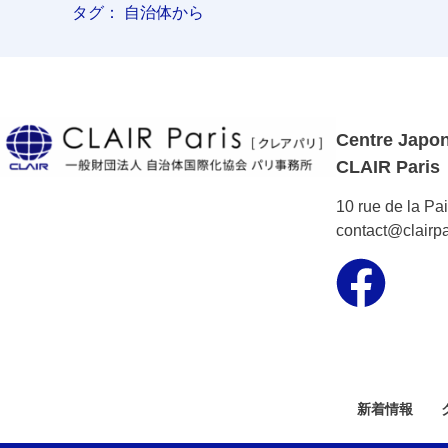
タグ：
自治体から
Centre Japona
CLAIR Paris
10 rue de la Pa
contact@clairpa
新着情報